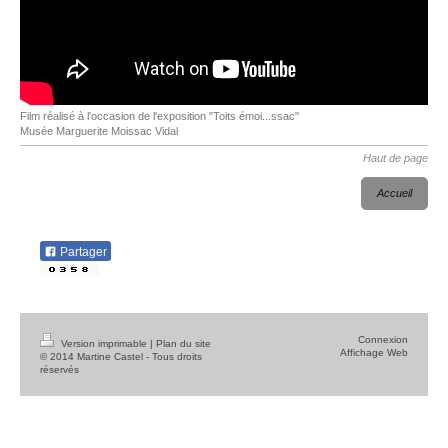
Film réalisé à l'occasion de l'exposition "Toits émoi...ssac"
Musée Marguerite Moissac Vidal
Haut de page
Accueil
Partager
Connexion
Version imprimable
|
Plan du site
Affichage Web
© 2014 Martine Castel - Tous droits
réservés