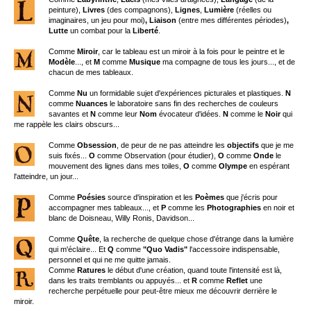
peinture),
Livres
(des compagnons),
Lignes
,
Lumière
(réelles ou
imaginaires, un jeu pour moi)
, Liaison
(entre mes différentes périodes)
,
Lutte
un combat pour la
Liberté
.
Comme
Miroir
, car le tableau est un miroir à la fois pour le peintre et le
Modèle
..., et
M
comme
Musique
ma compagne de tous les jours..., et de
chacun de mes tableaux.
Comme
Nu
un formidable sujet d'expériences picturales et plastiques.
N
comme
Nuances
le laboratoire sans fin des recherches de couleurs
savantes et
N
comme leur
Nom
évocateur d'idées.
N
comme le
Noir
qui
me rappèle les clairs obscurs...
Comme
Obsession
, de peur de ne pas atteindre les
objectifs
que je me
suis fixés...
O
comme Observation (pour étudier),
O
comme
Onde
le
mouvement des lignes dans mes toiles,
O
comme
Olympe
en espérant
l'atteindre, un jour...
Comme
Poésies
source d'inspiration et les
Poèmes
que j'écris pour
accompagner mes tableaux..., et
P
comme les
Photographies
en noir et
blanc de Doisneau, Willy Ronis, Davidson...
Comme
Quête
, la recherche de quelque chose d'étrange dans la lumière
qui m'éclaire... Et
Q
comme
"Quo Vadis"
l'accessoire indispensable,
personnel et qui ne me quitte jamais.
Comme
Ratures
le début d'une création, quand toute l'intensité est là,
dans les traits tremblants ou appuyés... et
R
comme
Reflet
une
recherche perpétuelle pour peut-être mieux me découvrir derrière le
miroir.