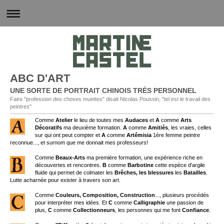
ABC D'ART
UNE SORTE DE PORTRAIT CHINOIS TRÈS PERSONNEL
Faire "profession des choses muettes" disait Nicolas Poussin, "tel est le travail des
peintres"
Comme
Atelier
le lieu de toutes mes
Audaces
et
A
comme
Arts
Décoratifs
ma deuxième formation.
A
comme
Amitiés
, les vraies, celles
sur qui ont peut compter et
A
comme
Artémisia
1ère femme peintre
reconnue..., et surnom que me donnait mes professeurs!
Comme
Beaux-Arts
ma première formation, une expérience riche en
découvertes et rencontres.
B
comme
Barbotine
cette espèce d'argile
fluide qui permet de colmater les
Brêches, les blessures
les
Batailles
.
Lutte acharnée pour exister à travers son art.
Comme
Couleurs, Composition, Construction
..., plusieurs procédés
pour interpréter mes idées. Et
C
comme
Calligraphie
une passion de
plus,
C
comme
Collectionneurs
, les personnes qui me font
Confiance
.