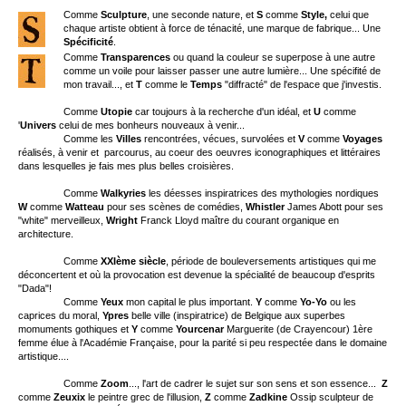
Comme
Sculpture
, une seconde nature, et
S
comme
Style,
celui que
chaque artiste obtient à force de ténacité, une marque de fabrique... Une
Spécificité
.
Comme
Transparences
ou quand la couleur se superpose à une autre
comme un voile pour laisser passer une autre lumière... Une spécifité de
mon travail..., et
T
comme le
Temps
"diffracté" de l'espace que j'investis.
Comme
Utopie
car toujours à la recherche d'un idéal, et
U
comme
'
Univers
celui de mes bonheurs nouveaux à venir...
Comme les
Villes
rencontrées, vécues, survolées et
V
comme
Voyages
réalisés, à venir et parcourus, au coeur des oeuvres iconographiques et littéraires
dans lesquelles je fais mes plus belles croisières.
Comme
Walkyries
les déesses inspiratrices des mythologies nordiques
W
comme
Watteau
pour ses scènes de comédies,
Whistler
James Abott pour ses
"white" merveilleux,
Wright
Franck Lloyd maître du courant organique en
architecture.
Comme
XXIème siècle
, période de bouleversements artistiques qui me
déconcertent et où la provocation est devenue la spécialité de beaucoup d'esprits
"Dada"!
Comme
Yeux
mon capital le plus important.
Y
comme
Yo-Yo
ou les
caprices du moral,
Ypres
belle ville (inspiratrice) de Belgique aux superbes
momuments gothiques et
Y
comme
Yourcenar
Marguerite (de Crayencour) 1ère
femme élue à l'Académie Française, pour la parité si peu respectée dans le domaine
artistique....
Comme
Zoom
..., l'art de cadrer le sujet sur son sens et son essence...
Z
comme
Zeuxix
le peintre grec de l'illusion,
Z
comme
Zadkine
Ossip sculpteur de