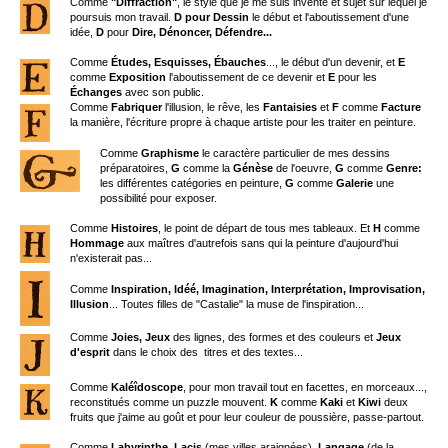
Comme
"Diffraction"
, le style que je me suis inventé et sujet sur lequel je
poursuis mon travail.
D pour Dessin
le début et l'aboutissement d'une
idée,
D
pour
Dire, Dénoncer, Défendre...
Comme
Études, Esquisses, Ébauches
..., le début d'un devenir, et
E
comme
Exposition
l'aboutissement de ce devenir et
E
pour les
Échanges
avec son public.
Comme
Fabriquer
l'illusion, le rêve, les
Fantaisies
et
F
comme
Facture
la manière, l'écriture propre à chaque artiste pour les traiter en peinture.
Comme
Graphisme
le caractère particulier de mes dessins
préparatoires,
G
comme la
Génèse
de l'oeuvre,
G
comme
Genre:
les différentes catégories en peinture,
G
comme
Galerie
une
possibilité pour exposer.
Comme
Histoires
, le point de départ de tous mes tableaux. Et
H
comme
Hommage
aux maîtres d'autrefois sans qui la peinture d'aujourd'hui
n'existerait pas...
Comme
Inspiration, Idéé, Imagination, Interprétation, Improvisation,
Illusion
... Toutes filles de "Castalie" la muse de l'inspiration...
Comme
Joies, Jeux
des lignes, des formes et des couleurs et
Jeux
d'esprit
dans le choix des titres et des textes...
Comme
Kaléîdoscope
, pour mon travail tout en facettes, en morceaux...,
reconstitués comme un puzzle mouvent.
K
comme
Kaki
et
Kiwi
deux
fruits que j'aime au goût et pour leur couleur de poussière, passe-partout.
Comme
Labyrinthe
,
Lacis
(mes villes araignées),
Langage
(de la