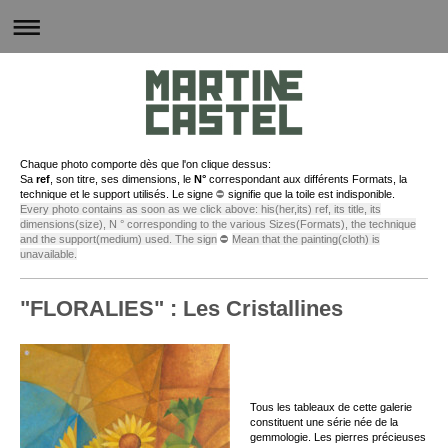
Chaque photo comporte dès que l'on clique dessus:
Sa
ref
, son titre, ses dimensions, le
N°
correspondant aux différents Formats, la
technique et le support utilisés. Le signe
⛔
signifie que la toile est indisponible.
Every photo contains as soon as we click above: his(her,its) ref, its title, its
dimensions(size), N ° corresponding to the various Sizes(Formats), the technique
and the support(medium) used. The sign
⛔
Mean that the painting(cloth) is
unavailable.
"FLORALIES" : Les Cristallines
Tous les tableaux de cette galerie
constituent une série née de la
gemmologie. Les pierres précieuses