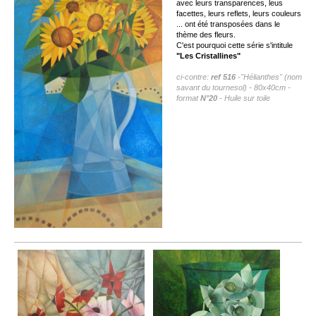
avec leurs transparences, leus
facettes, leurs reflets, leurs couleurs
... ont été transposées dans le
thème des fleurs.
C'est pourquoi cette série s'intitule
"Les Cristallines"
ci-contre:
ref 516
-"Hélianthes" (nom
savant du tournesol) - 80x40cm -
format
N°20
- Huile sur toile