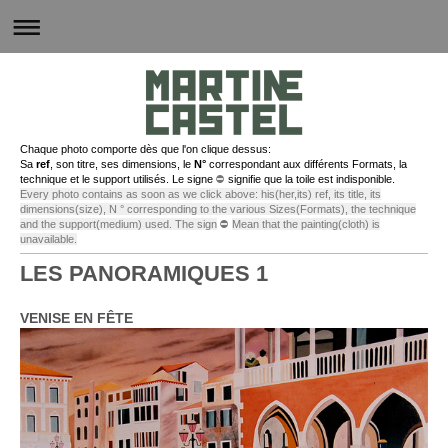
Chaque photo comporte dès que l'on clique dessus:
Sa
ref
, son titre, ses dimensions, le
N°
correspondant aux différents Formats, la
technique et le support utilisés. Le signe
⛔
signifie que la toile est indisponible.
Every photo contains as soon as we click above: his(her,its) ref, its title, its
dimensions(size), N ° corresponding to the various Sizes(Formats), the technique
and the support(medium) used. The sign
⛔
Mean that the painting(cloth) is
unavailable.
LES PANORAMIQUES 1
VENISE EN FÊTE