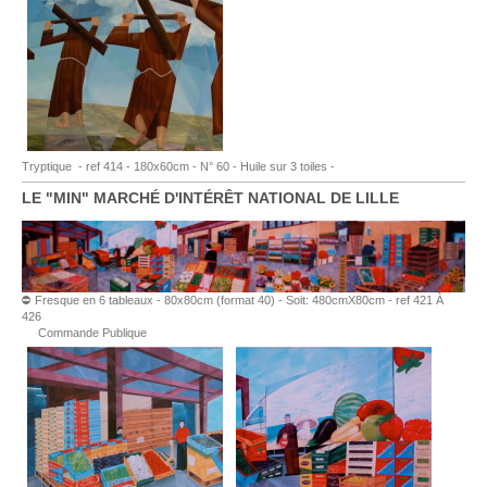
Tryptique
- ref 414
- 180x60cm - N° 60 - Huile sur 3 toiles -
LE "MIN" MARCHÉ D'INTÉRÊT NATIONAL DE LILLE
⛔ Fresque en 6 tableaux - 80x80cm (format 40) - Soit: 480cmX80cm -
ref 421 À
426
Commande Publique